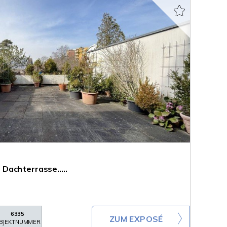
achterrasse.....
6335
ZUM EXPOSÉ
BJEKTNUMMER