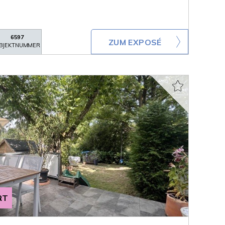
6597
ZUM EXPOSÉ
BJEKTNUMMER
RT