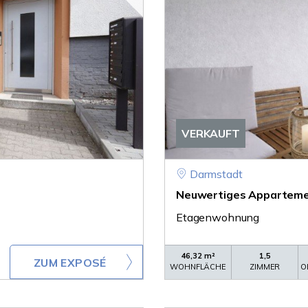
VERKAUFT
Darmstadt
Neuwertiges Apparteme
Etagenwohnung
46,32 m²
1,5
ZUM EXPOSÉ
WOHNFLÄCHE
ZIMMER
O