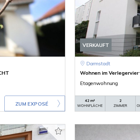
VERKAUFT
Darmstadt
ACHT
Wohnen im Verlegerviertel 
Etagenwohnung
42 m²
2
ZUM EXPOSÉ
WOHNFLÄCHE
ZIMMER
O