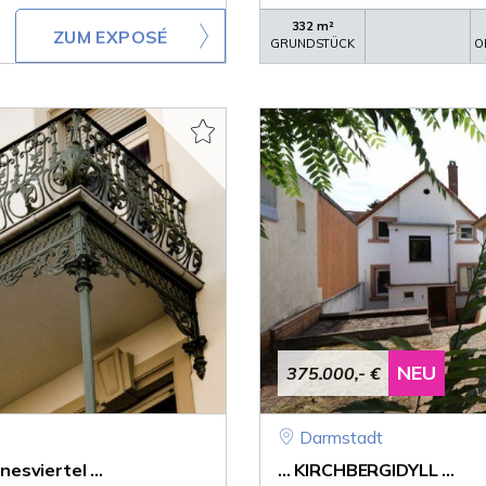
332 m²
ZUM EXPOSÉ
GRUNDSTÜCK
O
NEU
375.000,- €
Darmstadt
sviertel ...
... KIRCHBERGIDYLL ...