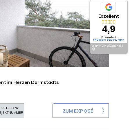
Exzellent
4,9
Basierend auf
54 Google-Bewertungen
Echtheit von Bewertungen
nt im Herzen Darmstadts
6518-ETW
ZUM EXPOSÉ
BJEKTNUMMER