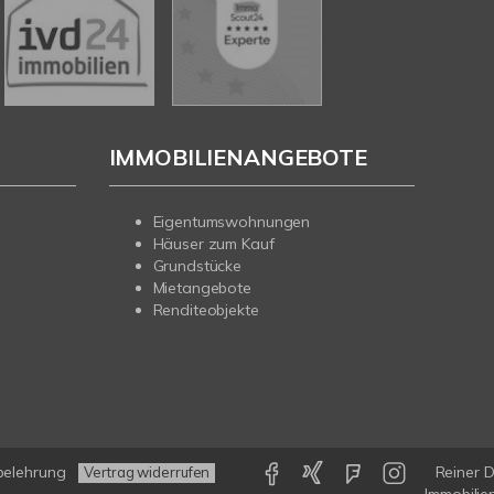
IMMOBILIENANGEBOTE
Eigentumswohnungen
Häuser zum Kauf
Grundstücke
Mietangebote
Renditeobjekte
belehrung
Reiner 
Vertrag widerrufen