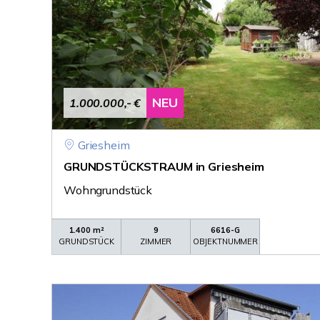
NEU
1.000.000,- €
Griesheim
GRUNDSTÜCKSTRAUM in Griesheim
Wohngrundstück
1.400 m²
9
6616-G
GRUNDSTÜCK
ZIMMER
OBJEKTNUMMER