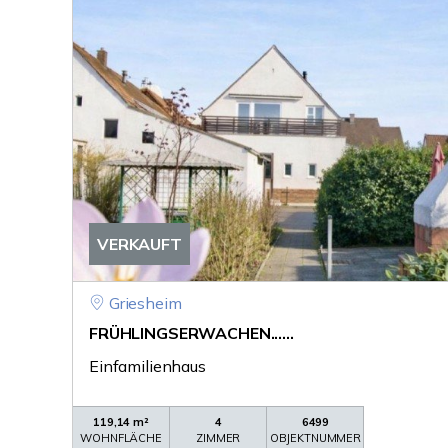
VERKAUFT
Griesheim
FRÜHLINGSERWACHEN......
Einfamilienhaus
119,14 m²
4
6499
WOHNFLÄCHE
ZIMMER
OBJEKTNUMMER