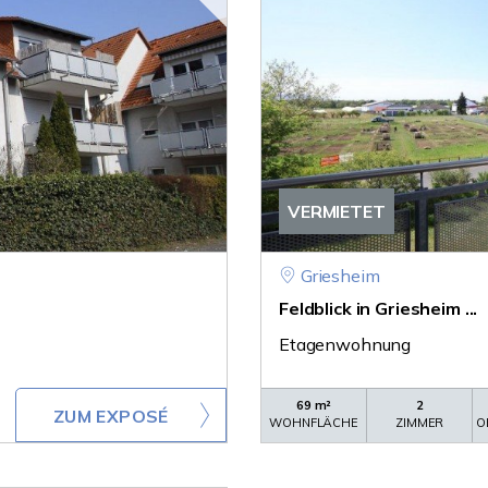
VERMIETET
Griesheim
Feldblick in Griesheim ...
Etagenwohnung
69 m²
2
ZUM EXPOSÉ
WOHNFLÄCHE
ZIMMER
O