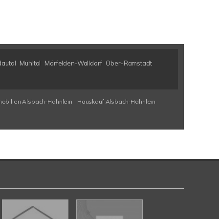
autal
Mühltal
Mörfelden-Walldorf
Ober-Ramstadt
obilien Alsbach-Hähnlein
Hauskauf Alsbach-Hähnlein