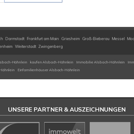
ch
Darmstadt
Frankfurt am Main
Griesheim
Groß-Bieberau
Messel
Mod
enheim
Weiterstadt
Zwingenberg
lsbach-Hähnlein
kaufen Alsbach-Hähnlein
Immobilie Alsbach-Hähnlein
Imm
Hähnlein
Einfamilienhäuser Alsbach-Hähnlein
UNSERE PARTNER & AUSZEICHNUNGEN