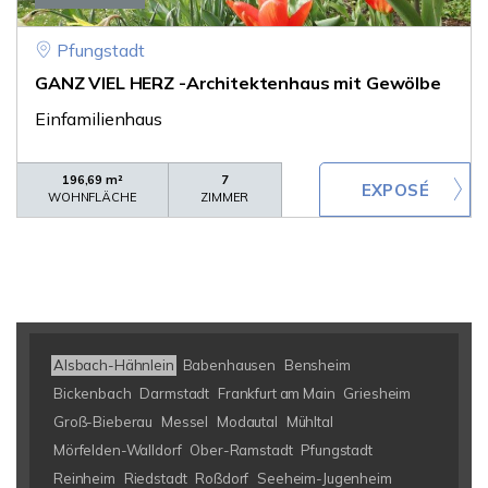
Pfungstadt
GANZ VIEL HERZ -Architektenhaus mit Gewölbe
Einfamilienhaus
196,69 m²
7
WOHNFLÄCHE
ZIMMER
Alsbach-Hähnlein
Babenhausen
Bensheim
Bickenbach
Darmstadt
Frankfurt am Main
Griesheim
Groß-Bieberau
Messel
Modautal
Mühltal
Mörfelden-Walldorf
Ober-Ramstadt
Pfungstadt
Reinheim
Riedstadt
Roßdorf
Seeheim-Jugenheim