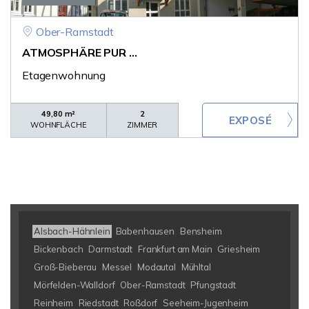
Ober-Ramstadt
ATMOSPHÄRE PUR ...
Etagenwohnung
49,80 m²
2
WOHNFLÄCHE
ZIMMER
Alsbach-Hähnlein
Babenhausen
Bensheim
Bickenbach
Darmstadt
Frankfurt am Main
Griesheim
Groß-Bieberau
Messel
Modautal
Mühltal
Mörfelden-Walldorf
Ober-Ramstadt
Pfungstadt
Reinheim
Riedstadt
Roßdorf
Seeheim-Jugenheim