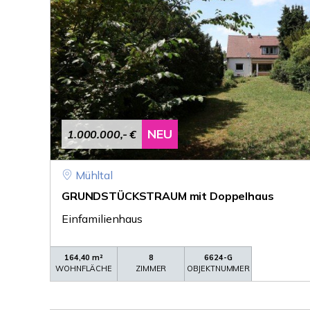
NEU
1.000.000,- €
Mühltal
GRUNDSTÜCKSTRAUM mit Doppelhaus
Einfamilienhaus
164,40 m²
8
6624-G
WOHNFLÄCHE
ZIMMER
OBJEKTNUMMER