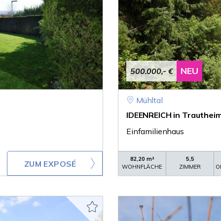
NEU
500.000,- €
Mühltal
IDEENREICH in Trauthei
Einfamilienhaus
82,20 m²
5,5
ZUM EXPOSÉ
WOHNFLÄCHE
ZIMMER
O