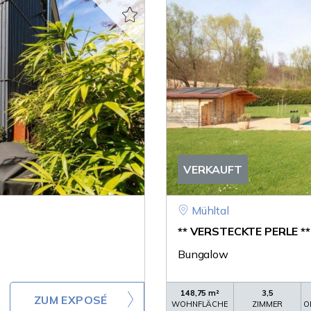
VERKAUFT
Mühltal
** VERSTECKTE PERLE **
Bungalow
148,75 m²
3,5
ZUM EXPOSÉ
WOHNFLÄCHE
ZIMMER
O