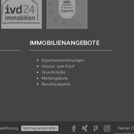
IMMOBILIENANGEBOTE
Eigentumswohnungen
Häuser zum Kauf
Grundstücke
Mietangebote
Renditeobjekte
belehrung
Reiner 
Vertrag widerrufen