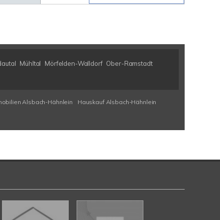
autal
Mühltal
Mörfelden-Walldorf
Ober-Ramstadt
obilien Alsbach-Hähnlein
Hauskauf Alsbach-Hähnlein