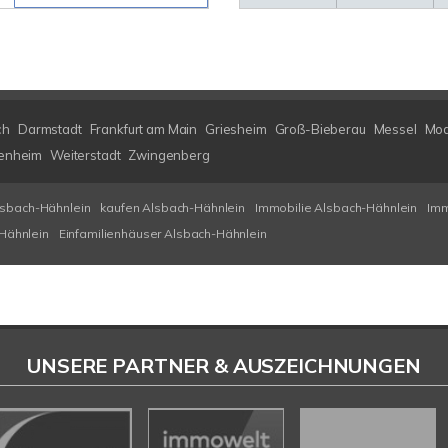
ch
Darmstadt
Frankfurt am Main
Griesheim
Groß-Bieberau
Messel
Mod
enheim
Weiterstadt
Zwingenberg
lsbach-Hähnlein
kaufen Alsbach-Hähnlein
Immobilie Alsbach-Hähnlein
Imm
Hähnlein
Einfamilienhäuser Alsbach-Hähnlein
UNSERE PARTNER & AUSZEICHNUNGEN