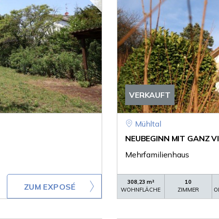
VERKAUFT
Mühltal
NEUBEGINN MIT GANZ VIEL
Mehrfamilienhaus
308,23 m²
10
ZUM EXPOSÉ
WOHNFLÄCHE
ZIMMER
O