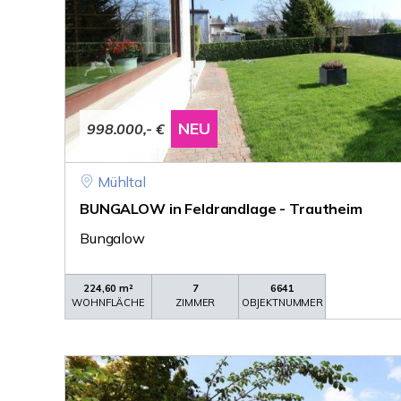
NEU
998.000,- €
Mühltal
BUNGALOW in Feldrandlage - Trautheim
Bungalow
224,60 m²
7
6641
WOHNFLÄCHE
ZIMMER
OBJEKTNUMMER