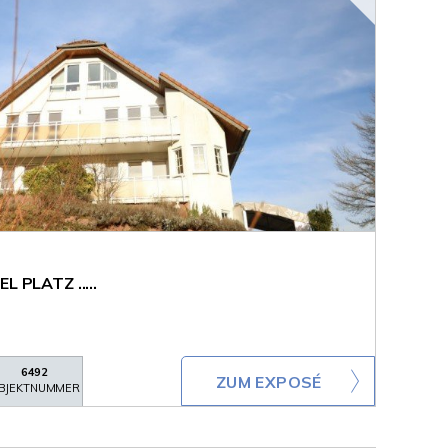
 PLATZ .....
6492
ZUM EXPOSÉ
BJEKTNUMMER