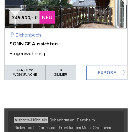
NEU
349.900,- €
Bickenbach
SONNIGE Aussichten
Etagenwohnung
116,08 m²
3
WOHNFLÄCHE
ZIMMER
Alsbach-Hähnlein
Babenhausen
Bensheim
Bickenbach
Darmstadt
Frankfurt am Main
Griesheim