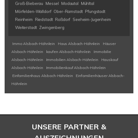
Groß-Bieberau
Messel
Modautal
Mühltal
Mörfelden-Walldorf
Ober-Ramstadt
Pfungstadt
Reinheim
Riedstadt
Roßdorf
Seeheim-Jugenheim
Weiterstadt
Zwingenberg
Immo Alsbach-Hähnlein
Haus Alsbach-Hähnlein
Häuser
Alsbach-Hähnlein
kaufen Alsbach-Hähnlein
Immobilie
Alsbach-Hähnlein
Immobilien Alsbach-Hähnlein
Hauskauf
Alsbach-Hähnlein
Immobilienkauf Alsbach-Hähnlein
Einfamilienhaus Alsbach-Hähnlein
Einfamilienhäuser Alsbach-
Hähnlein
UNSERE PARTNER &
AUSZEICHNUNGEN