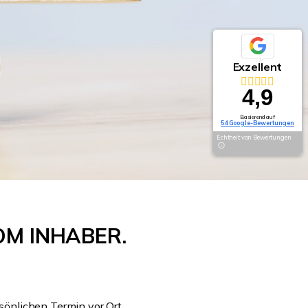
Exzellent
4,9
Basierend auf
54 Google-Bewertungen
Echtheit von Bewertungen
OM INHABER.
rsönlichen Termin vor Ort.