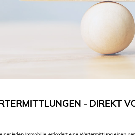
TERMITTLUNGEN - DIREKT V
 einer jeden Immobilie, erdordert eine Wertermittlung einen pe