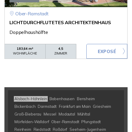
Ober-Ramstadt
LICHTDURCHFLUTETES ARCHITEKTENHAUS
Doppelhaushälfte
183,64 m²
4,5
WOHNFLÄCHE
ZIMMER
Alsbach-Hähnlein
Babenhausen
Bensheim
Bickenbach
Darmstadt
Frankfurt am Main
Griesheim
Groß-Bieberau
Messel
Modautal
Mühltal
Mörfelden-Walldorf
Ober-Ramstadt
Pfungstadt
Reinheim
Riedstadt
Roßdorf
Seeheim-Jugenheim