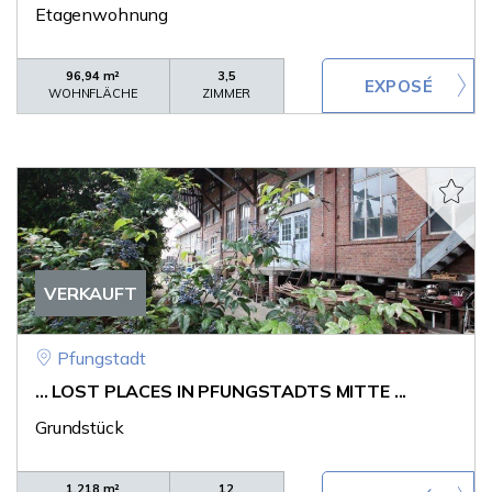
Etagenwohnung
96,94 m²
3,5
WOHNFLÄCHE
ZIMMER
VERKAUFT
Pfungstadt
... LOST PLACES IN PFUNGSTADTS MITTE ...
Grundstück
1.218 m²
12