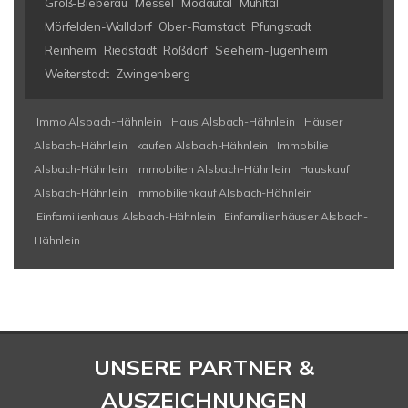
Groß-Bieberau
Messel
Modautal
Mühltal
Mörfelden-Walldorf
Ober-Ramstadt
Pfungstadt
Reinheim
Riedstadt
Roßdorf
Seeheim-Jugenheim
Weiterstadt
Zwingenberg
Immo Alsbach-Hähnlein
Haus Alsbach-Hähnlein
Häuser
Alsbach-Hähnlein
kaufen Alsbach-Hähnlein
Immobilie
Alsbach-Hähnlein
Immobilien Alsbach-Hähnlein
Hauskauf
Alsbach-Hähnlein
Immobilienkauf Alsbach-Hähnlein
Einfamilienhaus Alsbach-Hähnlein
Einfamilienhäuser Alsbach-
Hähnlein
UNSERE PARTNER &
AUSZEICHNUNGEN