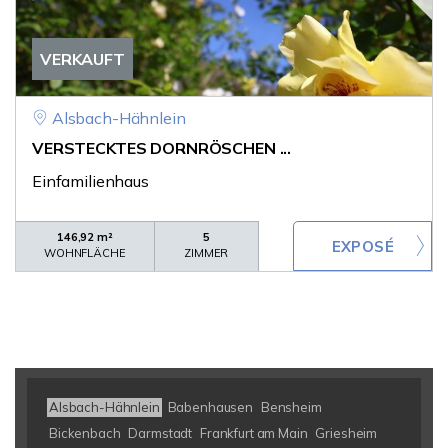
VERKAUFT
Alsbach-Hähnlein
VERSTECKTES DORNRÖSCHEN ...
Einfamilienhaus
146,92 m²
5
WOHNFLÄCHE
ZIMMER
Alsbach-Hähnlein
Babenhausen
Bensheim
Bickenbach
Darmstadt
Frankfurt am Main
Griesheim