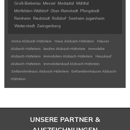
Groß-Bieberau
Messel
Modautal
Mühltal
Mörfelden-Walldorf
Ober-Ramstadt
Pfungstadt
Reinheim
Riedstadt
Roßdorf
Seeheim-Jugenheim
Weiterstadt
Zwingenberg
Immo Alsbach-Hähnlein
Haus Alsbach-Hähnlein
Häuser
Alsbach-Hähnlein
kaufen Alsbach-Hähnlein
Immobilie
Alsbach-Hähnlein
Immobilien Alsbach-Hähnlein
Hauskauf
Alsbach-Hähnlein
Immobilienkauf Alsbach-Hähnlein
Einfamilienhaus Alsbach-Hähnlein
Einfamilienhäuser Alsbach-
Hähnlein
UNSERE PARTNER &
AUSZEICHNUNGEN