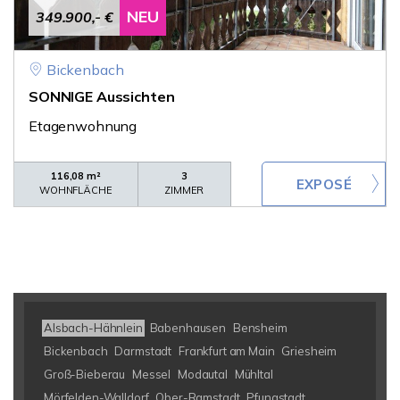
NEU
349.900,- €
Bickenbach
SONNIGE Aussichten
Etagenwohnung
116,08 m²
3
WOHNFLÄCHE
ZIMMER
Alsbach-Hähnlein
Babenhausen
Bensheim
Bickenbach
Darmstadt
Frankfurt am Main
Griesheim
Groß-Bieberau
Messel
Modautal
Mühltal
Mörfelden-Walldorf
Ober-Ramstadt
Pfungstadt