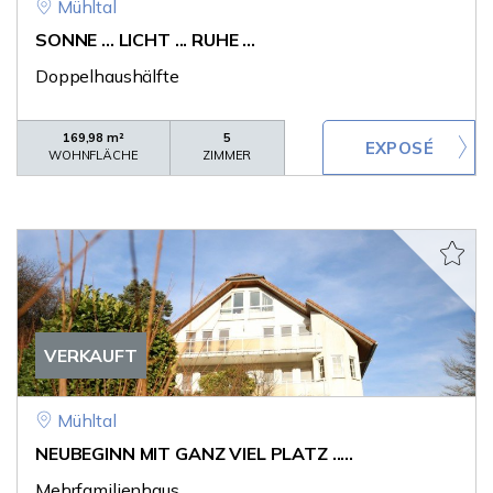
Mühltal
SONNE ... LICHT ... RUHE ...
Doppelhaushälfte
169,98 m²
5
WOHNFLÄCHE
ZIMMER
VERKAUFT
Mühltal
NEUBEGINN MIT GANZ VIEL PLATZ .....
Mehrfamilienhaus