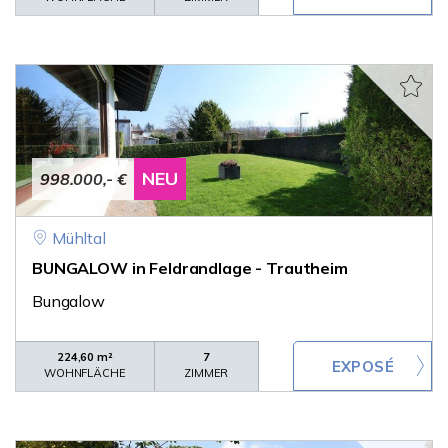
NEU
998.000,- €
Mühltal
BUNGALOW in Feldrandlage - Trautheim
Bungalow
224,60 m²
7
WOHNFLÄCHE
ZIMMER