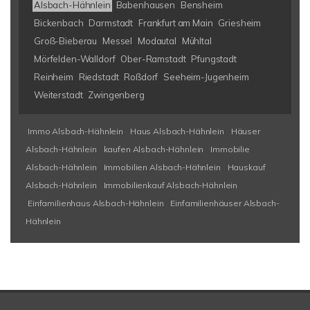
Alsbach-Hähnlein
Babenhausen
Bensheim
Bickenbach
Darmstadt
Frankfurt am Main
Griesheim
Groß-Bieberau
Messel
Modautal
Mühltal
Mörfelden-Walldorf
Ober-Ramstadt
Pfungstadt
Reinheim
Riedstadt
Roßdorf
Seeheim-Jugenheim
Weiterstadt
Zwingenberg
Immo Alsbach-Hähnlein
Haus Alsbach-Hähnlein
Häuser
Alsbach-Hähnlein
kaufen Alsbach-Hähnlein
Immobilie
Alsbach-Hähnlein
Immobilien Alsbach-Hähnlein
Hauskauf
Alsbach-Hähnlein
Immobilienkauf Alsbach-Hähnlein
Einfamilienhaus Alsbach-Hähnlein
Einfamilienhäuser Alsbach-
Hähnlein