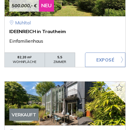
NEU
500.000,- €
Mühltal
IDEENREICH in Trautheim
Einfamilienhaus
82,20 m²
5,5
WOHNFLÄCHE
ZIMMER
VERKAUFT