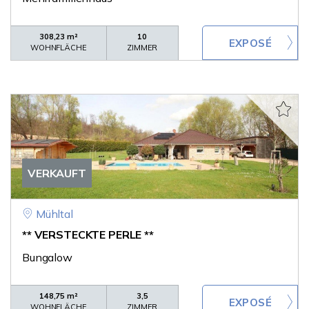
308,23 m²
10
WOHNFLÄCHE
ZIMMER
VERKAUFT
Mühltal
** VERSTECKTE PERLE **
Bungalow
148,75 m²
3,5
WOHNFLÄCHE
ZIMMER