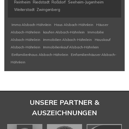
Reinheim
Riedstadt
Roßdorf
Seeheim-Jugenheim
Weiterstadt
Zwingenberg
Immo Alsbach-Hähnlein
Haus Alsbach-Hähnlein
Häuser
Alsbach-Hähnlein
kaufen Alsbach-Hähnlein
Immobilie
Alsbach-Hähnlein
Immobilien Alsbach-Hähnlein
Hauskauf
Alsbach-Hähnlein
Immobilienkauf Alsbach-Hähnlein
Einfamilienhaus Alsbach-Hähnlein
Einfamilienhäuser Alsbach-
Hähnlein
UNSERE PARTNER &
AUSZEICHNUNGEN