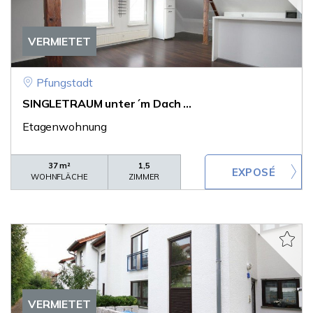
VERMIETET
Pfungstadt
SINGLETRAUM unter´m Dach ...
Etagenwohnung
37 m²
1,5
WOHNFLÄCHE
ZIMMER
VERMIETET