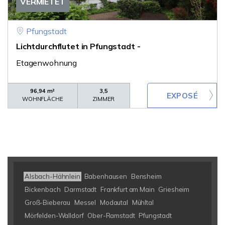
VERMIETET
Pfungstadt
Lichtdurchflutet in Pfungstadt -
Etagenwohnung
96,94 m²
3,5
WOHNFLÄCHE
ZIMMER
Alsbach-Hähnlein
Babenhausen
Bensheim
Bickenbach
Darmstadt
Frankfurt am Main
Griesheim
Groß-Bieberau
Messel
Modautal
Mühltal
Mörfelden-Walldorf
Ober-Ramstadt
Pfungstadt