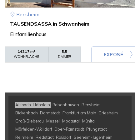
Bensheim
TAUSENDSASSA in Schwanheim
Einfamilienhaus
142,17 m²
5,5
WOHNFLÄCHE
ZIMMER
Alsbach-Hähnlein
Babenhausen
Bensheim
Bickenbach
Darmstadt
Frankfurt am Main
Griesheim
Groß-Bieberau
Messel
Modautal
Mühltal
Mörfelden-Walldorf
Ober-Ramstadt
Pfungstadt
Reinheim
Riedstadt
Roßdorf
Seeheim-Jugenheim