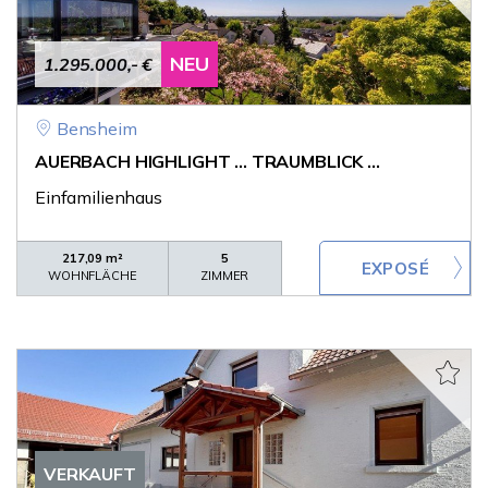
NEU
1.295.000,- €
Bensheim
AUERBACH HIGHLIGHT ... TRAUMBLICK ...
Einfamilienhaus
217,09 m²
5
WOHNFLÄCHE
ZIMMER
VERKAUFT