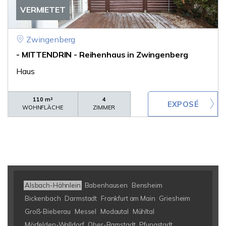
VERMIETET
Zwingenberg
- MITTENDRIN - Reihenhaus in Zwingenberg
Haus
110 m²
4
WOHNFLÄCHE
ZIMMER
Alsbach-Hähnlein
Babenhausen
Bensheim
Bickenbach
Darmstadt
Frankfurt am Main
Griesheim
Groß-Bieberau
Messel
Modautal
Mühltal
Mörfelden-Walldorf
Ober-Ramstadt
Pfungstadt