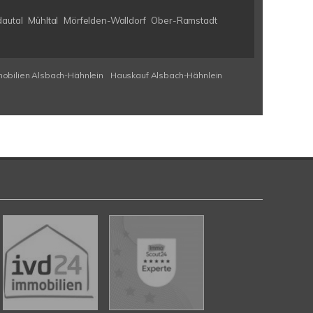
autal
Mühltal
Mörfelden-Walldorf
Ober-Ramstadt
obilien Alsbach-Hähnlein
Hauskauf Alsbach-Hähnlein