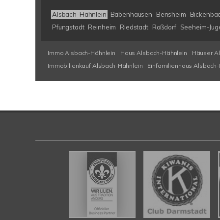
Alsbach-Hähnlein
Babenhausen
Bensheim
Bickenba
Pfungstadt
Reinheim
Riedstadt
Roßdorf
Seeheim-Jug
Immo Alsbach-Hähnlein
Haus Alsbach-Hähnlein
Häuser A
Immobilienkauf Alsbach-Hähnlein
Einfamilienhaus Alsbach-