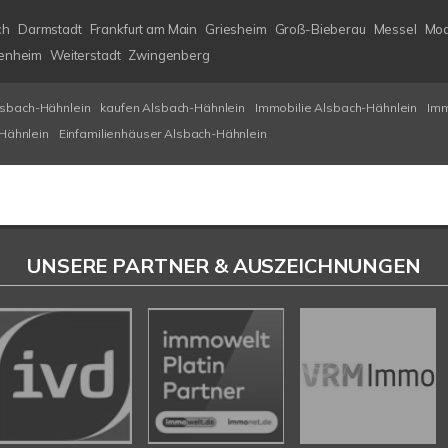
ch
Darmstadt
Frankfurt am Main
Griesheim
Groß-Bieberau
Messel
Mod
enheim
Weiterstadt
Zwingenberg
lsbach-Hähnlein
kaufen Alsbach-Hähnlein
Immobilie Alsbach-Hähnlein
Imm
Hähnlein
Einfamilienhäuser Alsbach-Hähnlein
UNSERE PARTNER & AUSZEICHNUNGEN