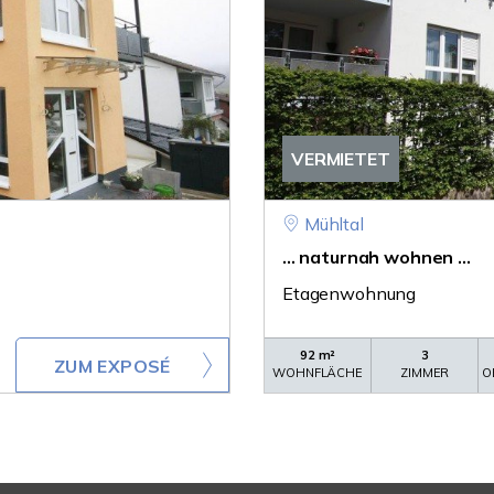
VERMIETET
Mühltal
... naturnah wohnen ...
Etagenwohnung
92 m²
3
ZUM EXPOSÉ
WOHNFLÄCHE
ZIMMER
O