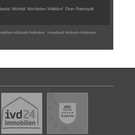
autal
Mühltal
Mörfelden-Walldorf
Ober-Ramstadt
obilien Alsbach-Hähnlein
Hauskauf Alsbach-Hähnlein