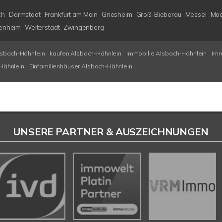
ch
Darmstadt
Frankfurt am Main
Griesheim
Groß-Bieberau
Messel
Mod
enheim
Weiterstadt
Zwingenberg
lsbach-Hähnlein
kaufen Alsbach-Hähnlein
Immobilie Alsbach-Hähnlein
Imm
Hähnlein
Einfamilienhäuser Alsbach-Hähnlein
UNSERE PARTNER & AUSZEICHNUNGEN