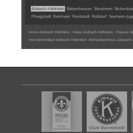
Alsbach-Hähnlein
Babenhausen
Bensheim
Bickenba
Pfungstadt
Reinheim
Riedstadt
Roßdorf
Seeheim-Jug
Immo Alsbach-Hähnlein
Haus Alsbach-Hähnlein
Häuser A
Immobilienkauf Alsbach-Hähnlein
Einfamilienhaus Alsbach-