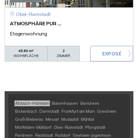
Ober-Ramstadt
ATMOSPHÄRE PUR ...
Etagenwohnung
49,80 m²
2
WOHNFLÄCHE
ZIMMER
Alsbach-Hähnlein
Babenhausen
Bensheim
Bickenbach
Darmstadt
Frankfurt am Main
Griesheim
Groß-Bieberau
Messel
Modautal
Mühltal
Mörfelden-Walldorf
Ober-Ramstadt
Pfungstadt
Reinheim
Riedstadt
Roßdorf
Seeheim-Jugenheim