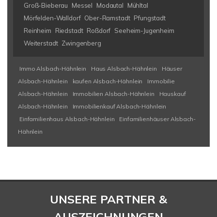
Groß-Bieberau
Messel
Modautal
Mühltal
Mörfelden-Walldorf
Ober-Ramstadt
Pfungstadt
Reinheim
Riedstadt
Roßdorf
Seeheim-Jugenheim
Weiterstadt
Zwingenberg
Immo Alsbach-Hähnlein
Haus Alsbach-Hähnlein
Häuser
Alsbach-Hähnlein
kaufen Alsbach-Hähnlein
Immobilie
Alsbach-Hähnlein
Immobilien Alsbach-Hähnlein
Hauskauf
Alsbach-Hähnlein
Immobilienkauf Alsbach-Hähnlein
Einfamilienhaus Alsbach-Hähnlein
Einfamilienhäuser Alsbach-
Hähnlein
UNSERE PARTNER &
AUSZEICHNUNGEN