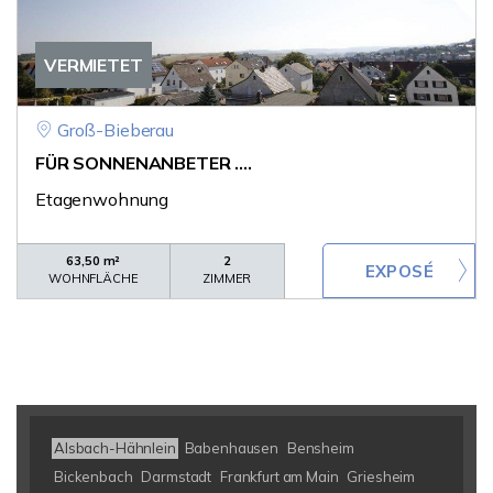
VERMIETET
Groß-Bieberau
FÜR SONNENANBETER ....
Etagenwohnung
63,50 m²
2
WOHNFLÄCHE
ZIMMER
Alsbach-Hähnlein
Babenhausen
Bensheim
Bickenbach
Darmstadt
Frankfurt am Main
Griesheim