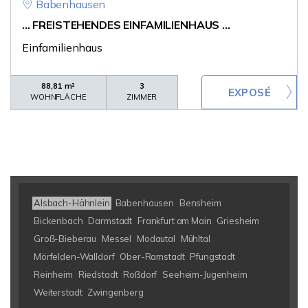
Babenhausen
... FREISTEHENDES EINFAMILIENHAUS ...
Einfamilienhaus
88,81 m²
3
WOHNFLÄCHE
ZIMMER
Alsbach-Hähnlein
Babenhausen
Bensheim
Bickenbach
Darmstadt
Frankfurt am Main
Griesheim
Groß-Bieberau
Messel
Modautal
Mühltal
Mörfelden-Walldorf
Ober-Ramstadt
Pfungstadt
Reinheim
Riedstadt
Roßdorf
Seeheim-Jugenheim
Weiterstadt
Zwingenberg