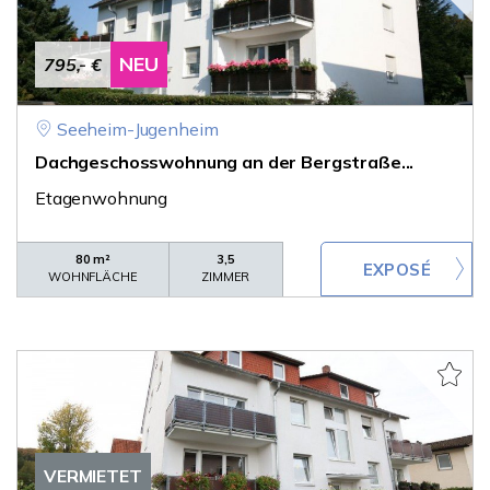
NEU
795,- €
Seeheim-Jugenheim
Dachgeschosswohnung an der Bergstraße...
Etagenwohnung
80 m²
3,5
WOHNFLÄCHE
ZIMMER
VERMIETET