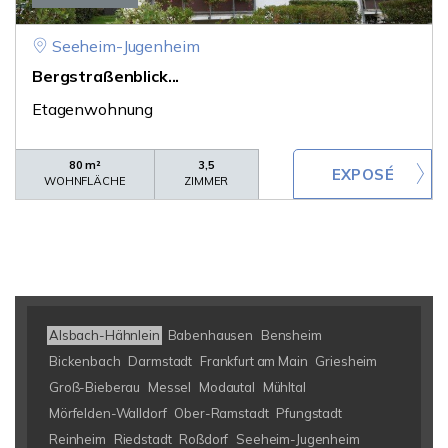
Seeheim-Jugenheim
Bergstraßenblick...
Etagenwohnung
80 m²
3,5
WOHNFLÄCHE
ZIMMER
Alsbach-Hähnlein
Babenhausen
Bensheim
Bickenbach
Darmstadt
Frankfurt am Main
Griesheim
Groß-Bieberau
Messel
Modautal
Mühltal
Mörfelden-Walldorf
Ober-Ramstadt
Pfungstadt
Reinheim
Riedstadt
Roßdorf
Seeheim-Jugenheim