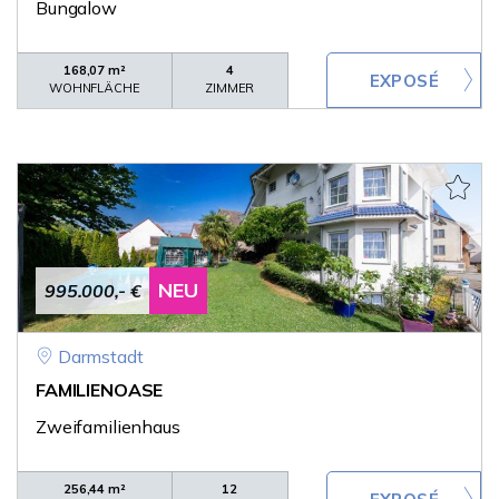
Bungalow
168,07 m²
4
WOHNFLÄCHE
ZIMMER
NEU
995.000,- €
Darmstadt
FAMILIENOASE
Zweifamilienhaus
256,44 m²
12