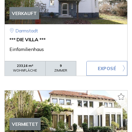
VERKAUFT
Darmstadt
*** DIE VILLA ***
Einfamilienhaus
233,16 m²
9
WOHNFLÄCHE
ZIMMER
VERMIETET