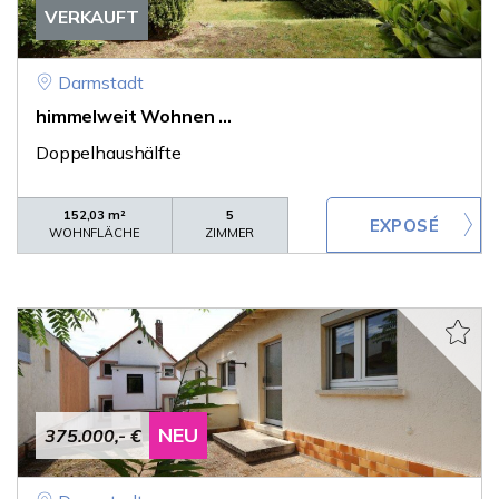
VERKAUFT
Darmstadt
himmelweit Wohnen ...
Doppelhaushälfte
152,03 m²
5
WOHNFLÄCHE
ZIMMER
NEU
375.000,- €