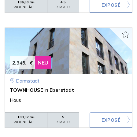
186,60 m²
4,5
WOHNFLÄCHE
ZIMMER
NEU
2.345,- €
Darmstadt
TOWNHOUSE in Eberstadt
Haus
183,32 m²
5
WOHNFLÄCHE
ZIMMER