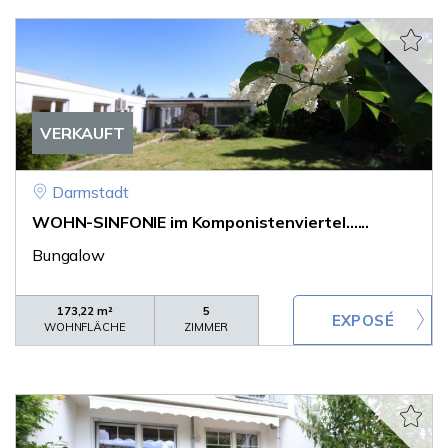
VERKAUFT
Darmstadt
WOHN-SINFONIE im Komponistenviertel......
Bungalow
173,22 m²
5
WOHNFLÄCHE
ZIMMER