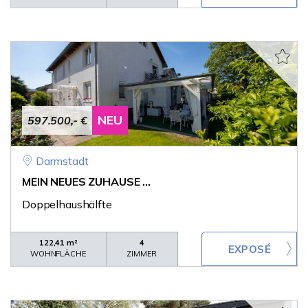
NEU
597.500,- €
Darmstadt
MEIN NEUES ZUHAUSE ...
Doppelhaushälfte
122,41 m²
4
WOHNFLÄCHE
ZIMMER