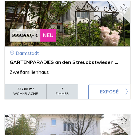
NEU
999.900,- €
Darmstadt
GARTENPARADIES an den Streuobstwiesen ...
Zweifamilienhaus
237,88 m²
7
WOHNFLÄCHE
ZIMMER