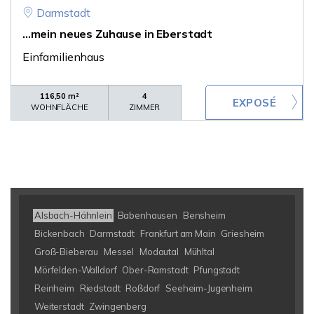
Darmstadt
...mein neues Zuhause in Eberstadt
Einfamilienhaus
116,50 m²
4
WOHNFLÄCHE
ZIMMER
Alsbach-Hähnlein
Babenhausen
Bensheim
Bickenbach
Darmstadt
Frankfurt am Main
Griesheim
Groß-Bieberau
Messel
Modautal
Mühltal
Mörfelden-Walldorf
Ober-Ramstadt
Pfungstadt
Reinheim
Riedstadt
Roßdorf
Seeheim-Jugenheim
Weiterstadt
Zwingenberg