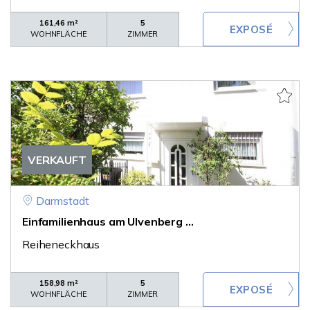
161,46 m²
5
WOHNFLÄCHE
ZIMMER
VERKAUFT
Darmstadt
Einfamilienhaus am Ulvenberg ...
Reiheneckhaus
158,98 m²
5
WOHNFLÄCHE
ZIMMER