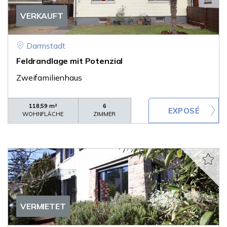
VERKAUFT
Darmstadt
Feldrandlage mit Potenzial
Zweifamilienhaus
118,59 m²
6
WOHNFLÄCHE
ZIMMER
VERMIETET