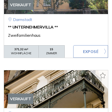
VERKAUFT
Darmstadt
** UNTERNEHMERVILLA **
Zweifamilienhaus
371,32 m²
15
WOHNFLÄCHE
ZIMMER
VERKAUFT