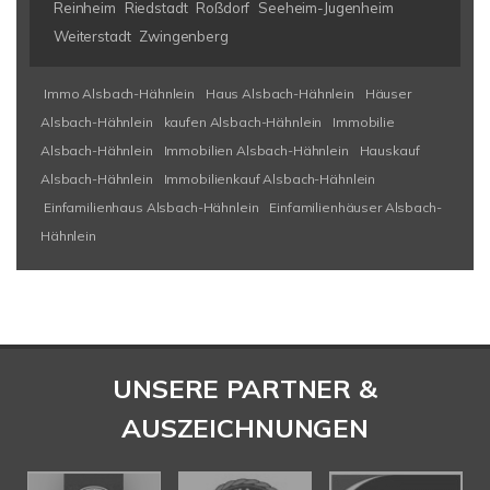
Reinheim
Riedstadt
Roßdorf
Seeheim-Jugenheim
Weiterstadt
Zwingenberg
Immo Alsbach-Hähnlein
Haus Alsbach-Hähnlein
Häuser
Alsbach-Hähnlein
kaufen Alsbach-Hähnlein
Immobilie
Alsbach-Hähnlein
Immobilien Alsbach-Hähnlein
Hauskauf
Alsbach-Hähnlein
Immobilienkauf Alsbach-Hähnlein
Einfamilienhaus Alsbach-Hähnlein
Einfamilienhäuser Alsbach-
Hähnlein
UNSERE PARTNER &
AUSZEICHNUNGEN