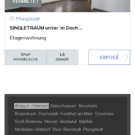
VERMIETET
Pfungstadt
SINGLETRAUM unter´m Dach ...
Etagenwohnung
37 m²
1,5
WOHNFLÄCHE
ZIMMER
Alsbach-Hähnlein
Babenhausen
Bensheim
Bickenbach
Darmstadt
Frankfurt am Main
Griesheim
Groß-Bieberau
Messel
Modautal
Mühltal
Mörfelden-Walldorf
Ober-Ramstadt
Pfungstadt