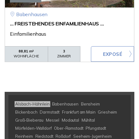
Babenhausen
... FREISTEHENDES EINFAMILIENHAUS ...
Einfamilienhaus
88,81 m²
3
WOHNFLÄCHE
ZIMMER
Alsbach-Hähnlein
Babenhausen
Bensheim
Bickenbach
Darmstadt
Frankfurt am Main
Griesheim
Groß-Bieberau
Messel
Modautal
Mühltal
Mörfelden-Walldorf
Ober-Ramstadt
Pfungstadt
Reinheim
Riedstadt
Roßdorf
Seeheim-Jugenheim