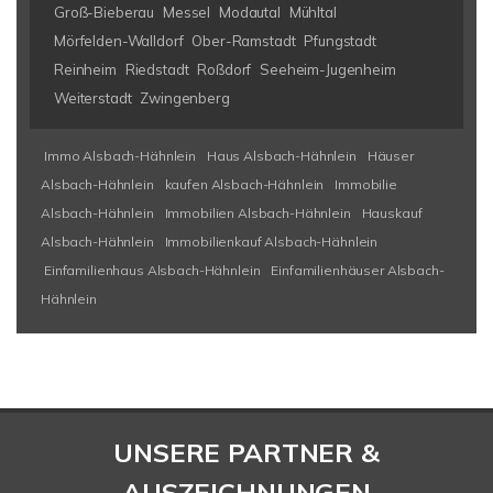
Groß-Bieberau
Messel
Modautal
Mühltal
Mörfelden-Walldorf
Ober-Ramstadt
Pfungstadt
Reinheim
Riedstadt
Roßdorf
Seeheim-Jugenheim
Weiterstadt
Zwingenberg
Immo Alsbach-Hähnlein
Haus Alsbach-Hähnlein
Häuser
Alsbach-Hähnlein
kaufen Alsbach-Hähnlein
Immobilie
Alsbach-Hähnlein
Immobilien Alsbach-Hähnlein
Hauskauf
Alsbach-Hähnlein
Immobilienkauf Alsbach-Hähnlein
Einfamilienhaus Alsbach-Hähnlein
Einfamilienhäuser Alsbach-
Hähnlein
UNSERE PARTNER &
AUSZEICHNUNGEN