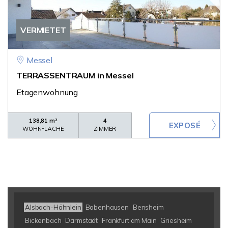
VERMIETET
Messel
TERRASSENTRAUM in Messel
Etagenwohnung
138,81 m²
4
WOHNFLÄCHE
ZIMMER
Alsbach-Hähnlein
Babenhausen
Bensheim
Bickenbach
Darmstadt
Frankfurt am Main
Griesheim