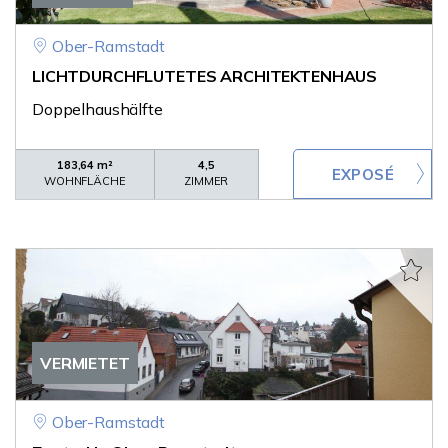
Ober-Ramstadt
LICHTDURCHFLUTETES ARCHITEKTENHAUS
Doppelhaushälfte
183,64 m²
4,5
WOHNFLÄCHE
ZIMMER
VERMIETET
Ober-Ramstadt