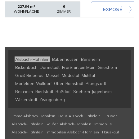
227,64 m²
6
WOHNFLÄCHE
ZIMMER
Alsbach-Hähnlein
Babenhausen
Bensheim
Bickenbach
Darmstadt
Frankfurt am Main
Griesheim
Groß-Bieberau
Messel
Modautal
Mühltal
Mörfelden-Walldorf
Ober-Ramstadt
Pfungstadt
Reinheim
Riedstadt
Roßdorf
Seeheim-Jugenheim
Weiterstadt
Zwingenberg
Immo Alsbach-Hähnlein
Haus Alsbach-Hähnlein
Häuser
Alsbach-Hähnlein
kaufen Alsbach-Hähnlein
Immobilie
Alsbach-Hähnlein
Immobilien Alsbach-Hähnlein
Hauskauf