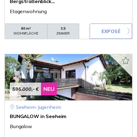
Bergstraßenblick...
Etagenwohnung
80 m²
3,5
WOHNFLÄCHE
ZIMMER
NEU
595.000,- €
Seeheim-Jugenheim
BUNGALOW in Seeheim
Bungalow