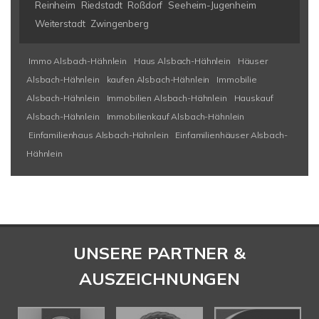
Reinheim
Riedstadt
Roßdorf
Seeheim-Jugenheim
Weiterstadt
Zwingenberg
Immo Alsbach-Hähnlein
Haus Alsbach-Hähnlein
Häuser
Alsbach-Hähnlein
kaufen Alsbach-Hähnlein
Immobilie
Alsbach-Hähnlein
Immobilien Alsbach-Hähnlein
Hauskauf
Alsbach-Hähnlein
Immobilienkauf Alsbach-Hähnlein
Einfamilienhaus Alsbach-Hähnlein
Einfamilienhäuser Alsbach-
Hähnlein
UNSERE PARTNER &
AUSZEICHNUNGEN