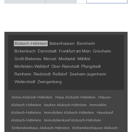
Alsbach-Hähnlein
Babenhausen
Bensheim
Bickenbach
Darmstadt
Frankfurt am Main
Griesheim
Groß-Bieberau
Messel
Modautal
Mühltal
Mörfelden-Walldorf
Ober-Ramstadt
Pfungstadt
Reinheim
Riedstadt
Roßdorf
Seeheim-Jugenheim
Weiterstadt
Zwingenberg
Immo Alsbach-Hähnlein
Haus Alsbach-Hähnlein
Häuser
Alsbach-Hähnlein
kaufen Alsbach-Hähnlein
Immobilie
Alsbach-Hähnlein
Immobilien Alsbach-Hähnlein
Hauskauf
Alsbach-Hähnlein
Immobilienkauf Alsbach-Hähnlein
Einfamilienhaus Alsbach-Hähnlein
Einfamilienhäuser Alsbach-