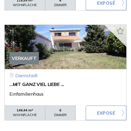
118,59 m²
6
WOHNFLÄCHE
ZIMMER
VERKAUFT
Darmstadt
...MIT GANZ VIEL LIEBE ...
Einfamilienhaus
146,44 m²
6
WOHNFLÄCHE
ZIMMER