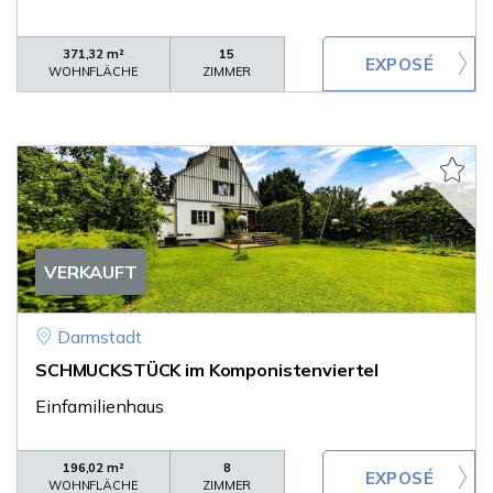
371,32 m²
15
WOHNFLÄCHE
ZIMMER
VERKAUFT
Darmstadt
SCHMUCKSTÜCK im Komponistenviertel
Einfamilienhaus
196,02 m²
8
WOHNFLÄCHE
ZIMMER