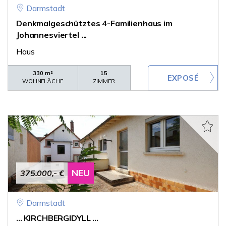
Darmstadt
Denkmalgeschütztes 4-Familienhaus im
Johannesviertel ...
Haus
330 m²
15
WOHNFLÄCHE
ZIMMER
NEU
375.000,- €
Darmstadt
... KIRCHBERGIDYLL ...