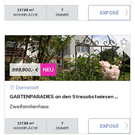
237,88 m²
7
WOHNFLÄCHE
ZIMMER
NEU
999.900,- €
Darmstadt
GARTENPARADIES an den Streuobstwiesen ...
Zweifamilienhaus
237,88 m²
7
WOHNFLÄCHE
ZIMMER