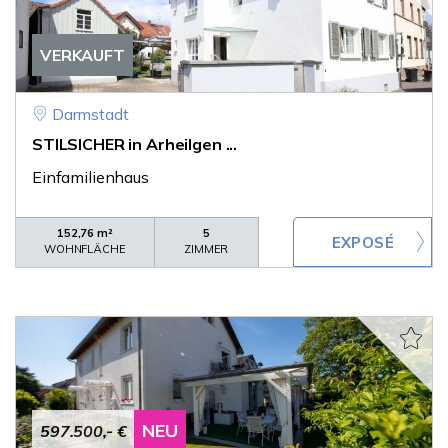
VERKAUFT
Darmstadt
STILSICHER in Arheilgen ...
Einfamilienhaus
152,76 m²
5
WOHNFLÄCHE
ZIMMER
NEU
597.500,- €