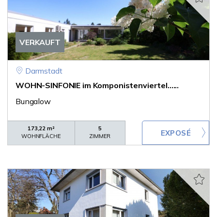
VERKAUFT
Darmstadt
WOHN-SINFONIE im Komponistenviertel......
Bungalow
173,22 m²
5
WOHNFLÄCHE
ZIMMER