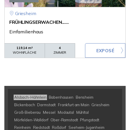
Griesheim
FRÜHLINGSERWACHEN......
Einfamilienhaus
119,14 m²
4
WOHNFLÄCHE
ZIMMER
Alsbach-Hähnlein
Babenhausen
Bensheim
Bickenbach
Darmstadt
Frankfurt am Main
Griesheim
Groß-Bieberau
Messel
Modautal
Mühltal
Mörfelden-Walldorf
Ober-Ramstadt
Pfungstadt
Reinheim
Riedstadt
Roßdorf
Seeheim-Jugenheim