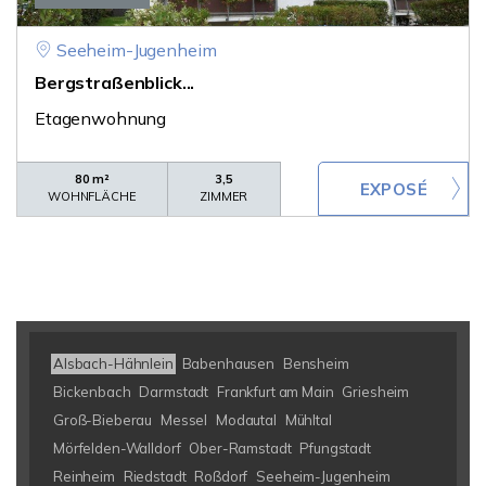
Seeheim-Jugenheim
Bergstraßenblick...
Etagenwohnung
80 m²
3,5
WOHNFLÄCHE
ZIMMER
Alsbach-Hähnlein
Babenhausen
Bensheim
Bickenbach
Darmstadt
Frankfurt am Main
Griesheim
Groß-Bieberau
Messel
Modautal
Mühltal
Mörfelden-Walldorf
Ober-Ramstadt
Pfungstadt
Reinheim
Riedstadt
Roßdorf
Seeheim-Jugenheim