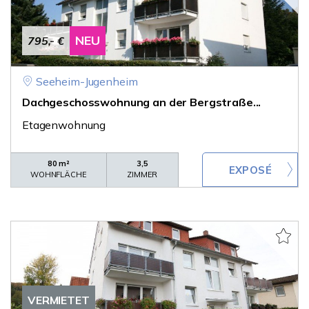
NEU
795,- €
Seeheim-Jugenheim
Dachgeschosswohnung an der Bergstraße...
Etagenwohnung
80 m²
3,5
WOHNFLÄCHE
ZIMMER
VERMIETET