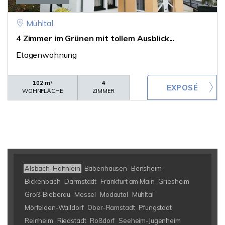
Mühltal
4 Zimmer im Grünen mit tollem Ausblick...
Etagenwohnung
102 m²
4
WOHNFLÄCHE
ZIMMER
Alsbach-Hähnlein
Babenhausen
Bensheim
Bickenbach
Darmstadt
Frankfurt am Main
Griesheim
Groß-Bieberau
Messel
Modautal
Mühltal
Mörfelden-Walldorf
Ober-Ramstadt
Pfungstadt
Reinheim
Riedstadt
Roßdorf
Seeheim-Jugenheim