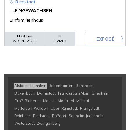
Riedstadt
.....EINGEWACHSEN
Einfamilienhaus
112,41 m²
4
WOHNFLÄCHE
ZIMMER
Alsbach-Hähnlein
Babenhausen
Bensheim
Bickenbach
Darmstadt
Frankfurt am Main
Griesheim
Groß-Bieberau
Messel
Modautal
Mühltal
Mörfelden-Walldorf
Ober-Ramstadt
Pfungstadt
Reinheim
Riedstadt
Roßdorf
Seeheim-Jugenheim
Weiterstadt
Zwingenberg