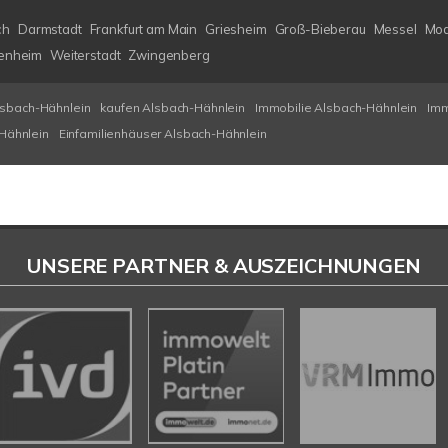
ch
Darmstadt
Frankfurt am Main
Griesheim
Groß-Bieberau
Messel
Mod
enheim
Weiterstadt
Zwingenberg
lsbach-Hähnlein
kaufen Alsbach-Hähnlein
Immobilie Alsbach-Hähnlein
Imm
Hähnlein
Einfamilienhäuser Alsbach-Hähnlein
UNSERE PARTNER & AUSZEICHNUNGEN