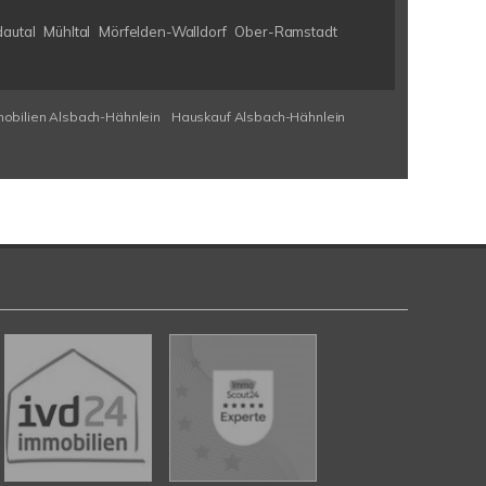
autal
Mühltal
Mörfelden-Walldorf
Ober-Ramstadt
obilien Alsbach-Hähnlein
Hauskauf Alsbach-Hähnlein