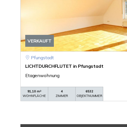
VERKAUFT
Pfungstadt
LICHTDURCHFLUTET in Pfungstadt
Etagenwohnung
91,10 m²
4
6532
WOHNFLÄCHE
ZIMMER
OBJEKTNUMMER