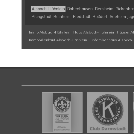
Alsbach-Hähnlein
Babenhausen
Bensheim
Bickenba
Pfungstadt
Reinheim
Riedstadt
Roßdorf
Seeheim-Jug
Immo Alsbach-Hähnlein
Haus Alsbach-Hähnlein
Häuser A
Immobilienkauf Alsbach-Hähnlein
Einfamilienhaus Alsbach-