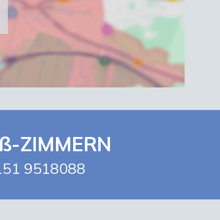
Oß-ZIMMERN
151 9518088