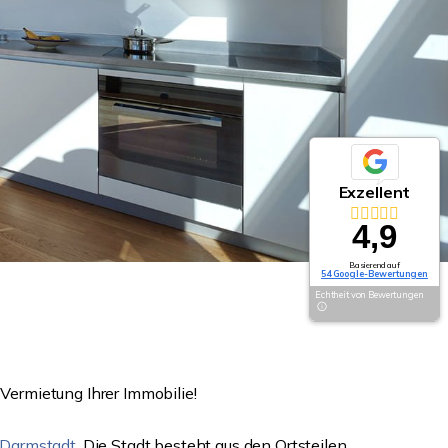
Exzellent
4,9
Basierend auf
54 Google-Bewertungen
Echtheit von Bewertungen
Vermietung Ihrer Immobilie!
Darmstadt
. Die Stadt besteht aus den Ortsteilen