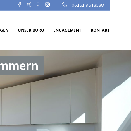
06151 9518088
NGEN
UNSER BÜRO
ENGAGEMENT
KONTAKT
Zimmern