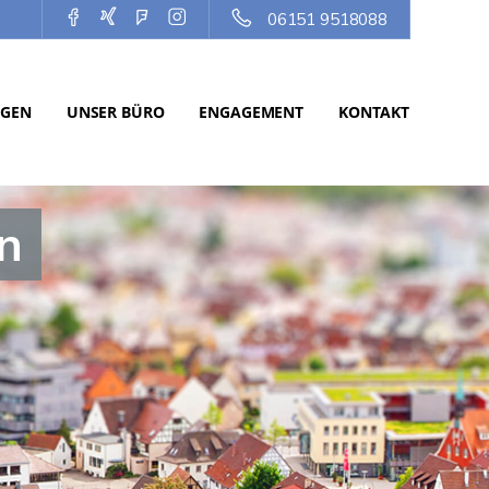
06151 9518088
NGEN
UNSER BÜRO
ENGAGEMENT
KONTAKT
n