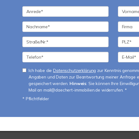
Ich habe die
Datenschutzerklärung
zur Kenntnis genomme
Angaben und Daten zur Beantwortung meiner Anfrage e
gespeichert werden.
Hinweis
: Sie können Ihre Einwilligu
Mail an mail@daechert-immobilien.de widerrufen. *
* Pflichtfelder