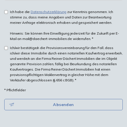
Ich habe die
Datenschutzerklärung
zur Kenntnis genommen. Ich
stimme zu, dass meine Angaben und Daten zur Beantwortung
meiner Anfrage elektronisch erhoben und gespeichert werden.
Hinweis: Sie können Ihre Einwilligung jederzeit für die Zukunft per E-
Mail an mail@daechert-immobilien.de widerrufen. *
Ich/wir bestätige/n die Provisionsvereinbarung für den Fall, dass
ich/wir diese Immobilie durch einen notariellen Kaufvertrag erwerbe/n,
und werde/n an die Firma Reiner Dächert Immobilien die im Objekt
genannte Provision zahlen, fällig bei Beurkundung des notariellen
Kaufvertrages. Die Firma Reiner Dächert Immobilien hat einen
provisionspflichtigen Maklervertrag in gleicher Höhe mit dem
Verkäufer abgeschlossen (§ 656 c BGB). *
* Pflichtfelder
Absenden