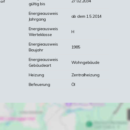
27.02.2034
arf
gültig bis
Energieausweis
ab dem 1.5.2014
Jahrgang
Energieausweis
H
Werteklasse
Energieausweis
1985
Baujahr
Energieausweis
Wohngebäude
Gebäudeart
Heizung
Zentralheizung
Befeuerung
Öl