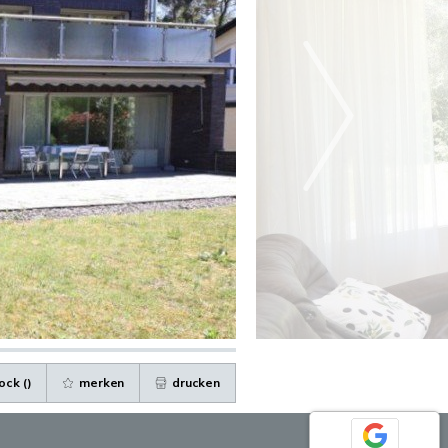
ock (
)
merken
drucken