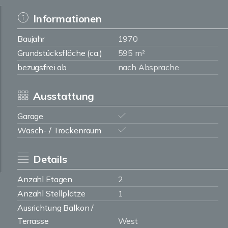
Informationen
Baujahr
1970
Grundstücksfläche (ca.)
595 m²
bezugsfrei ab
nach Absprache
Ausstattung
Garage
Wasch- / Trockenraum
Details
Anzahl Etagen
2
Anzahl Stellplätze
1
Ausrichtung Balkon /
Terrasse
West