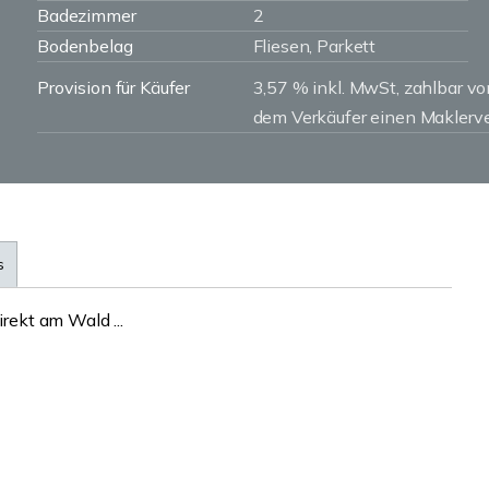
Badezimmer
2
Bodenbelag
Fliesen, Parkett
Provision für Käufer
3,57 % inkl. MwSt, zahlbar v
dem Verkäufer einen Maklerve
s
irekt am Wald ...