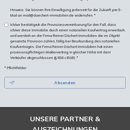
Hinweis: Sie können Ihre Einwilligung jederzeit für die Zukunft per E-
Mail an mail@daechert-immobilien.de widerrufen. *
Ich/wir bestätige/n die Provisionsvereinbarung für den Fall, dass
ich/wir diese Immobilie durch einen notariellen Kaufvertrag erwerbe/n,
und werde/n an die Firma Reiner Dächert Immobilien die im Objekt
genannte Provision zahlen, fällig bei Beurkundung des notariellen
Kaufvertrages. Die Firma Reiner Dächert Immobilien hat einen
provisionspflichtigen Maklervertrag in gleicher Höhe mit dem
Verkäufer abgeschlossen (§ 656 c BGB). *
* Pflichtfelder
Absenden
UNSERE PARTNER &
AUSZEICHNUNGEN