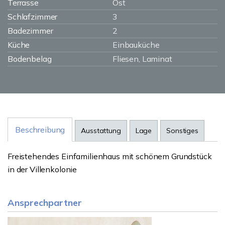
Terrasse
Ost
Schlafzimmer
3
Badezimmer
2
Küche
Einbauküche
Bodenbelag
Fliesen, Laminat
Beschreibung
Ausstattung
Lage
Sonstiges
Freistehendes Einfamilienhaus mit schönem Grundstück
in der Villenkolonie
Ansprechpartner