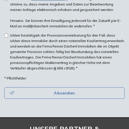
stimme zu, dass meine Angaben und Daten zur Beantwortung
meiner Anfrage elektronisch erhoben und gespeichert werden.
Hinweis: Sie können Ihre Einwilligung jederzeit für die Zukunft per E-
Mail an mail@daechert-immobilien.de widerrufen. *
Ich/wir bestätige/n die Provisionsvereinbarung für den Fall, dass
ich/wir diese Immobilie durch einen notariellen Kaufvertrag erwerbe/n,
und werde/n an die Firma Reiner Dächert Immobilien die im Objekt
genannte Provision zahlen, fällig bei Beurkundung des notariellen
Kaufvertrages. Die Firma Reiner Dächert Immobilien hat einen
provisionspflichtigen Maklervertrag in gleicher Höhe mit dem
Verkäufer abgeschlossen (§ 656 c BGB). *
* Pflichtfelder
Absenden
UNSERE PARTNER &