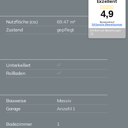
Exzellent
4,9
Nutzfläche (ca.)
69,47 m²
Basierend auf
54 Google-Bewertungen
Zustand
gepflegt
Echtheit von Bewertungen
Unterkellert
Rollladen
Bauweise
Massiv
Garage
Anzahl 1
Badezimmer
1