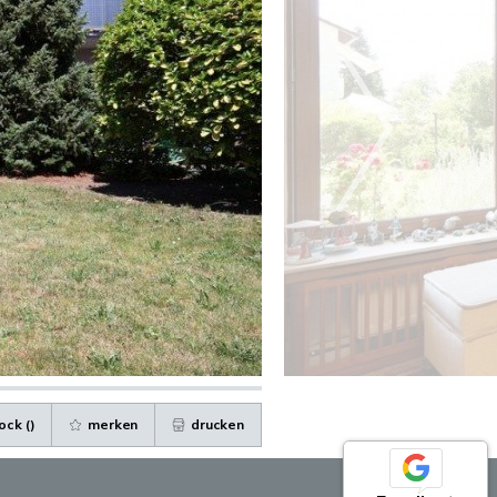
ock (
)
merken
drucken