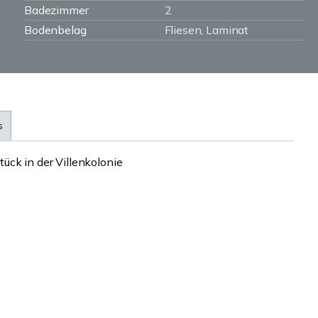
Badezimmer
2
Bodenbelag
Fliesen, Laminat
s
ck in der Villenkolonie