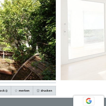
ock (
)
merken
drucken