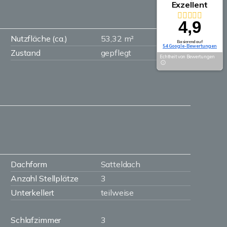
Exzellent
4,9
Nutzfläche (ca.)
53,32 m²
Basierend auf
54 Google-Bewertungen
Zustand
gepflegt
Echtheit von Bewertungen
Dachform
Satteldach
Anzahl Stellplätze
3
Unterkellert
teilweise
Schlafzimmer
3