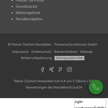
Häuser zum Kauf
Grundstücke
Mietangebote
Renditeobjekte
© Reiner Dächert Immobilien
Powered by
Immonia GmbH
Impressum
Datenschutz
Barrierefreiheit
Sitemap
Widerrufsbelehrung
Vertrag widerrufen
Reiner Dächert Immobilien
hat
4,4
von
5
Sterne
|
105
Bewertungen
bei ImmobilienScout24
Google-
Bewertungen
Echthei