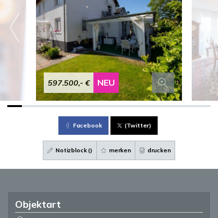
NEU
597.500,- €
Facebook
(Twitter)
Notizblock (
)
merken
drucken
Objektart