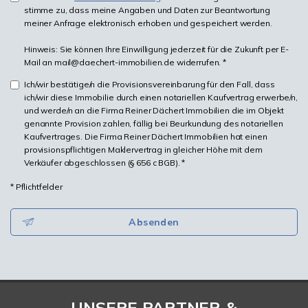
stimme zu, dass meine Angaben und Daten zur Beantwortung
meiner Anfrage elektronisch erhoben und gespeichert werden.
Hinweis: Sie können Ihre Einwilligung jederzeit für die Zukunft per E-
Mail an mail@daechert-immobilien.de widerrufen. *
Ich/wir bestätige/n die Provisionsvereinbarung für den Fall, dass
ich/wir diese Immobilie durch einen notariellen Kaufvertrag erwerbe/n,
und werde/n an die Firma Reiner Dächert Immobilien die im Objekt
genannte Provision zahlen, fällig bei Beurkundung des notariellen
Kaufvertrages. Die Firma Reiner Dächert Immobilien hat einen
provisionspflichtigen Maklervertrag in gleicher Höhe mit dem
Verkäufer abgeschlossen (§ 656 c BGB). *
* Pflichtfelder
Absenden
UNSERE PARTNER &