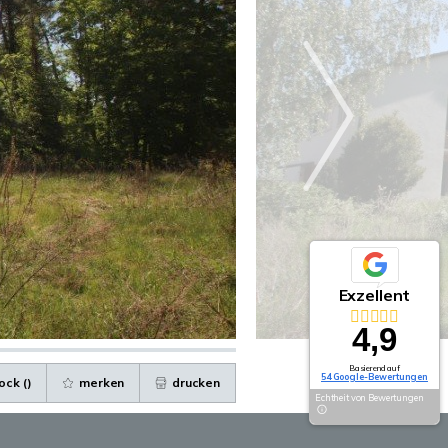
Exzellent
4,9
Basierend auf
54 Google-Bewertungen
ock (
)
merken
drucken
Echtheit von Bewertungen