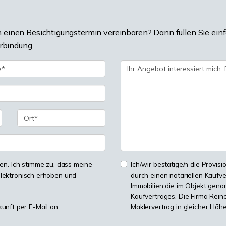
einen Besichtigungstermin vereinbaren? Dann füllen Sie einf
erbindung.
n. Ich stimme zu, dass meine
Ich/wir bestätige/n die Provisi
lektronisch erhoben und
durch einen notariellen Kaufv
Immobilien die im Objekt genan
Kaufvertrages. Die Firma Reine
kunft per E-Mail an
Maklervertrag in gleicher Höh