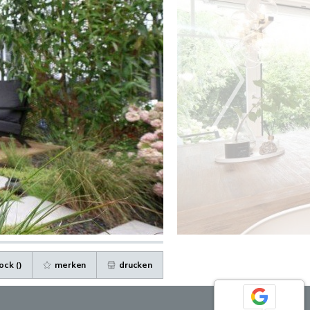
ock (
)
merken
drucken