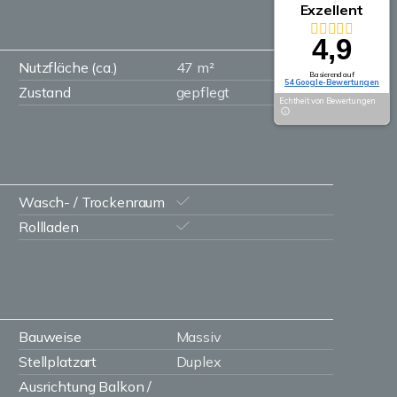
Exzellent
4,9
Nutzfläche (ca.)
47 m²
Basierend auf
54 Google-Bewertungen
Zustand
gepflegt
Echtheit von Bewertungen
Wasch- / Trockenraum
Rollladen
Bauweise
Massiv
Stellplatzart
Duplex
Ausrichtung Balkon /