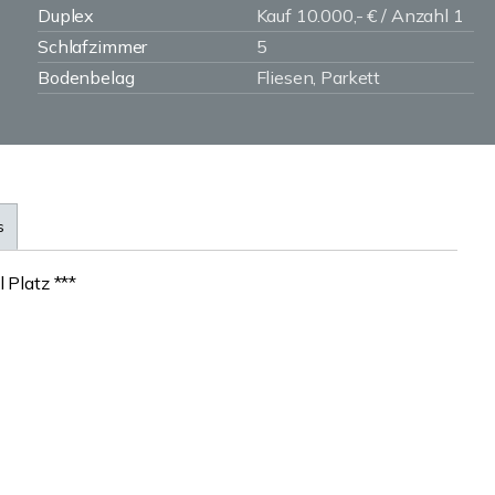
Duplex
Kauf 10.000,- € / Anzahl 1
Schlafzimmer
5
Bodenbelag
Fliesen, Parkett
s
 Platz ***