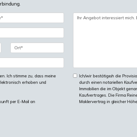
erbindung.
n. Ich stimme zu, dass meine
Ich/wir bestätige/n die Provisi
lektronisch erhoben und
durch einen notariellen Kaufv
Immobilien die im Objekt genan
Kaufvertrages. Die Firma Reine
kunft per E-Mail an
Maklervertrag in gleicher Höh