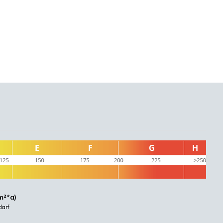
m²*a)
arf