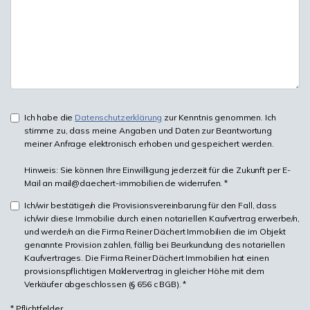
Ich habe die
Datenschutzerklärung
zur Kenntnis genommen. Ich
stimme zu, dass meine Angaben und Daten zur Beantwortung
meiner Anfrage elektronisch erhoben und gespeichert werden.
Hinweis: Sie können Ihre Einwilligung jederzeit für die Zukunft per E-
Mail an mail@daechert-immobilien.de widerrufen. *
Ich/wir bestätige/n die Provisionsvereinbarung für den Fall, dass
ich/wir diese Immobilie durch einen notariellen Kaufvertrag erwerbe/n,
und werde/n an die Firma Reiner Dächert Immobilien die im Objekt
genannte Provision zahlen, fällig bei Beurkundung des notariellen
Kaufvertrages. Die Firma Reiner Dächert Immobilien hat einen
provisionspflichtigen Maklervertrag in gleicher Höhe mit dem
Verkäufer abgeschlossen (§ 656 c BGB). *
* Pflichtfelder