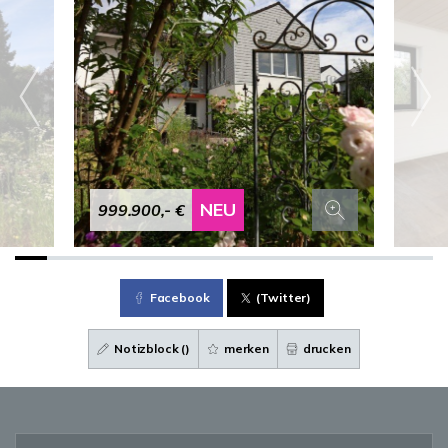
NEU
999.900,- €
Facebook
(Twitter)
Notizblock (
)
merken
drucken