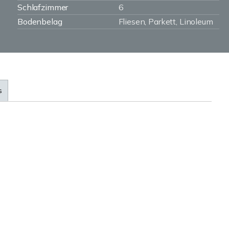
Schlafzimmer
6
Bodenbelag
Fliesen, Parkett, Linoleum
s