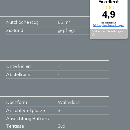
Exzellent
4,9
Nutzfläche (ca.)
65 m²
Basierend auf
54 Google-Bewertungen
Zustand
gepflegt
Echtheit von Bewertungen
Unterkellert
Abstellraum
Dachform
Walmdach
Anzahl Stellplätze
3
Ausrichtung Balkon /
Terrasse
Süd