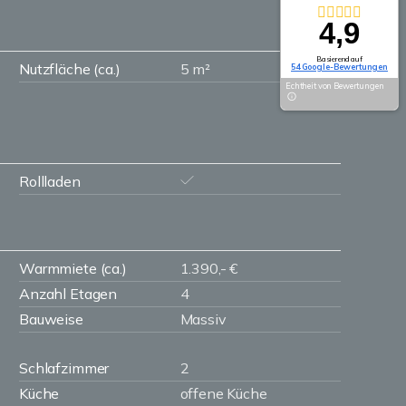
4,9
Basierend auf
Nutzfläche (ca.)
5 m²
54 Google-Bewertungen
Echtheit von Bewertungen
Rollladen
Warmmiete (ca.)
1.390,- €
Anzahl Etagen
4
Bauweise
Massiv
Schlafzimmer
2
Küche
offene Küche