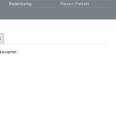
Bodenbelag
Fliesen, Parkett
s
viertel ...