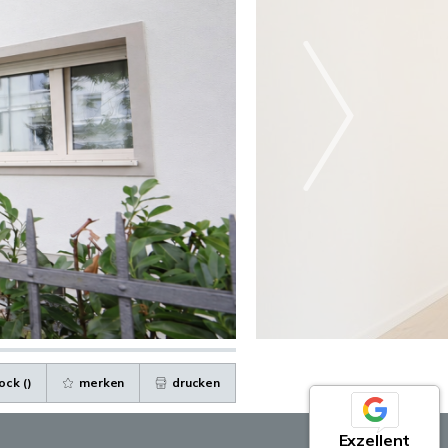
ock (
)
merken
drucken
Exzellent