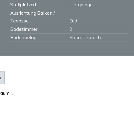
Stellplatzart
Tiefgarage
Ausrichtung Balkon /
Terrasse
Süd
Badezimmer
2
Bodenbelag
Stein, Teppich
s
um ...