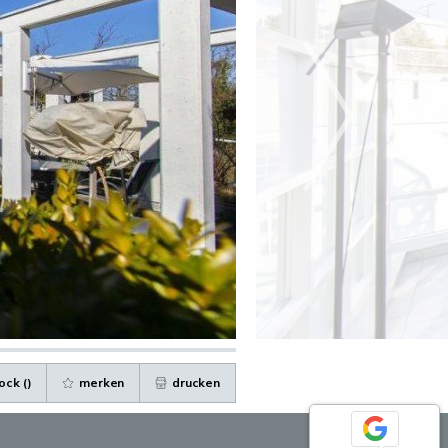
ock (
)
merken
drucken