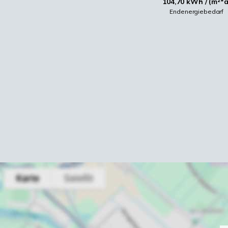
104,70 kWh / (m²*a
Endenergiebedarf