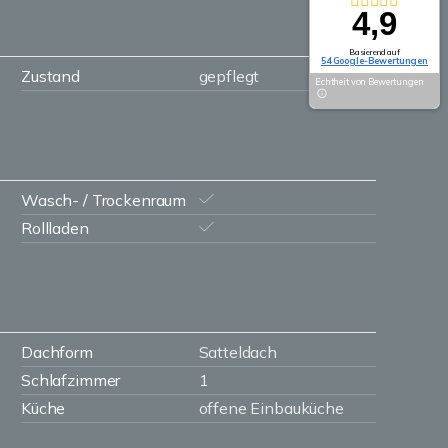
4,9
Basierend auf
54 Google-Bewertungen
Zustand
gepflegt
Echtheit von Bewertungen
Wasch- / Trockenraum
Rollladen
Dachform
Satteldach
Schlafzimmer
1
Küche
offene Einbauküche