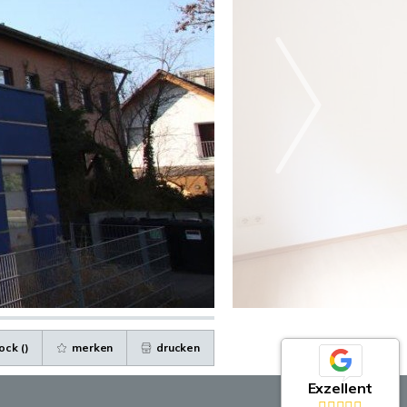
ock (
)
merken
drucken
Exzellent